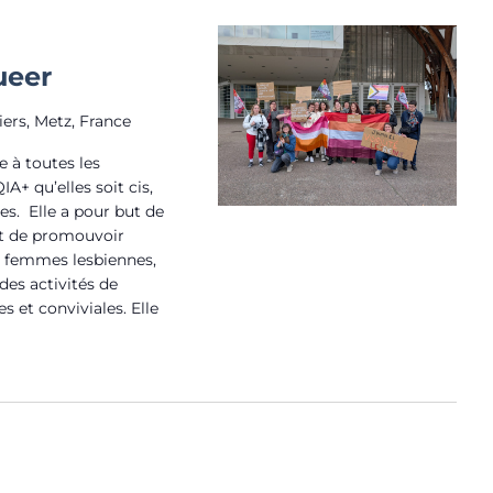
m
e
n
ueer
t
iers, Metz, France
 à toutes les
 qu’elles soit cis,
es. Elle a pour but de
 et de promouvoir
des femmes lesbiennes,
 des activités de
es et conviviales. Elle