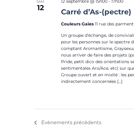
12 septembre @ 15h00
-
17h00
SAM
12
Carré d’As-(pectre)
Couleurs Gaies
11 rue des parment
Un groupe d’échange, de conviviali
pour les personnes sur le spectre de
comptant Aromantisme, Graysexualit
nous arriver de faire des projets (p
Pride, petit dico des orientations s
sentimentales Aro/Ace, etc) sur qu
Groupe ouvert et en mixité : les p
indirectement concernées […]
Évènements
précédents