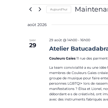
i
h
s
Maintena
Aujourd’hui
e
i
r
S
r
c
é
août 2026
m
h
l
o
e
e
29 août @ 14h00
-
16h00
t
SAM
e
29
c
-
Atelier Batucadabr
t
t
c
n
i
Couleurs Gaies
11 rue des parment
l
a
o
é
La team convivialité a eu une idée f
v
n
membres de Couleurs Gaies créaien
.
i
n
groupe de musique pour faire ente
R
personnes LGBTQI+ lors de rassem
g
e
e
manifestations ? Élisa et Lionel, no
a
z
débordant·e·s de créativité, ont i
c
t
u
avec des instruments fabriqués ave
h
i
n