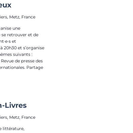
jeux
iers, Metz, France
ganise une
se retrouver et de
t·e·s et
 à 20h30 et s’organise
èmes suivants :
 : Revue de presse des
ternationales. Partage
-Livres
iers, Metz, France
 littérature,