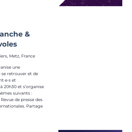
blanche &
voles
iers, Metz, France
ganise une
se retrouver et de
t·e·s et
 à 20h30 et s’organise
èmes suivants :
 : Revue de presse des
ternationales. Partage