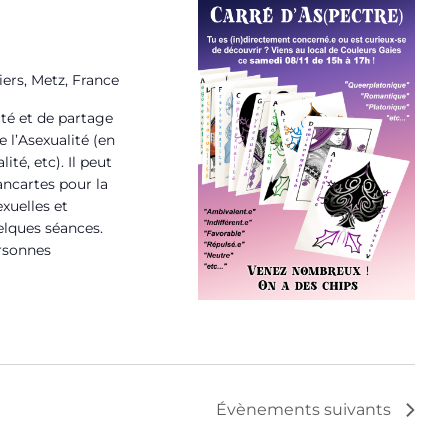
iers, Metz, France
té et de partage
 l’Asexualité (en
é, etc). Il peut
ancartes pour la
exuelles et
elques séances.
ersonnes
Évènements
suivants