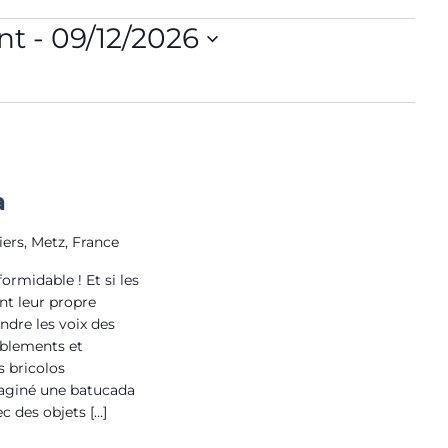
i
g
nt
 - 
09/12/2026
a
t
i
o
n
d
a
e
v
iers, Metz, France
u
e
ormidable ! Et si les
t leur propre
s
ndre les voix des
É
blements et
v
s bricolos
è
maginé une batucada
n
c des objets […]
e