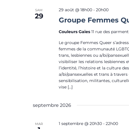
e
o
e
r
29 août @ 18h00
-
20h00
SAM
n
d
29
c
Groupe Femmes Q
d
a
h
e
t
Couleurs Gaies
11 rue des parment
e
v
e
r
Le groupe Femmes Queer s’adresse
u
.
É
femmes de la communauté LGBTQIA+
e
trans, lesbiennes ou a/bi/pansexuell
v
s
visibiliser les relations lesbiennes
è
l’identité, l’histoire et la culture 
É
n
a/bi/pansexuelles et trans à travers
v
e
sensibilisation, militantes, culturell
è
vise […]
m
n
e
e
n
septembre 2026
m
t
e
s
1 septembre @ 20h30
-
22h00
MAR
n