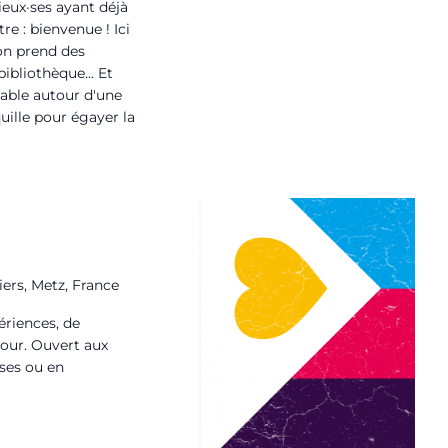
ieux·ses ayant déjà
e : bienvenue ! Ici
 on prend des
bibliothèque… Et
able autour d'une
uille pour égayer la
iers, Metz, France
ériences, de
mour. Ouvert aux
ses ou en