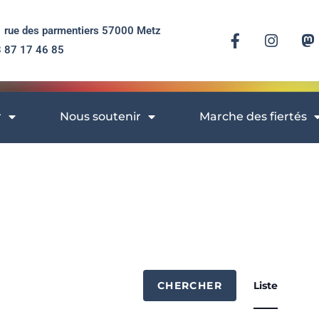
 rue des parmentiers 57000 Metz
 87 17 46 85​
r
Nous soutenir
Marche des fiertés
N
CHERCHER
Liste
a
v