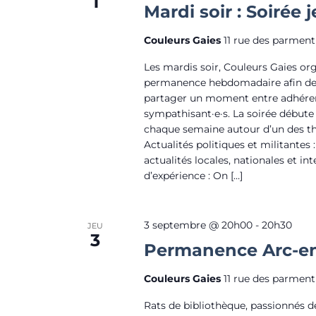
1
p
Mardi soir : Soirée 
t
a
s
r
Couleurs Gaies
11 rue des parment
m
Les mardis soir, Couleurs Gaies or
o
permanence hebdomadaire afin de 
partager un moment entre adhéren
t
sympathisant·e·s. La soirée débute
-
chaque semaine autour d’un des th
c
Actualités politiques et militantes
l
actualités locales, nationales et in
d’expérience : On […]
é
.
3 septembre @ 20h00
-
20h30
JEU
3
Permanence Arc-en
Couleurs Gaies
11 rue des parment
Rats de bibliothèque, passionnés de