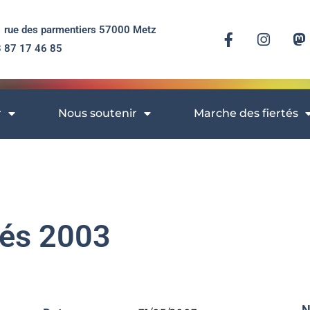
 rue des parmentiers 57000 Metz
 87 17 46 85​
r
Nous soutenir
Marche des fiertés
tés 2003
N