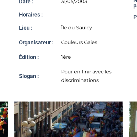
Date :
31/05/2003
p
Horaires :
P
Lieu :
Île du Saulcy
Organisateur :
Couleurs Gaies
Édition :
1ère
Pour en finir avec les
Slogan :
discriminations